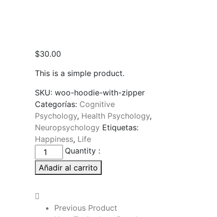
$
30.00
This is a simple product.
SKU:
woo-hoodie-with-zipper
Categorías:
Cognitive
Psychology
,
Health Psychology
,
Neuropsychology
Etiquetas:
Happiness
,
Life
Found's
Quantity :
Fire
Añadir al carrito
cantidad
Previous Product